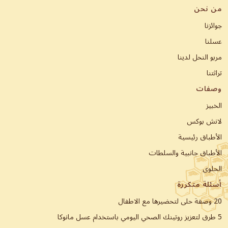
من نحن
جوائزنا
عسلنا
مربو النحل لدينا
تراثتنا
وصفات
الخبيز
لانش بوكس
الأطباق رئيسية
الأطباق جانبية والسلطات
الحلوى
أسئلة متكررة
20 وصفة حلى لتحضيرها مع الاطفال
5 طرق لتعزيز روتينك الصحي اليومي باستخدام عسل مانوكا