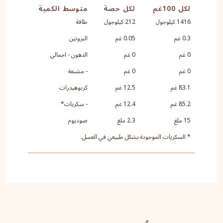
لكل 100غم
لكل حصة
متوسط الكمية
1416 كيلوجول
212 كيلوجول
طاقة
0.3 غم
0.05 غم
البروتين
0 غم
0 غم
الدهون - اجمالي
0 غم
0 غم
- مشبعة
83.1 غم
12.5 غم
كربوهيدرات
85.2 غم
12.4 غم
- سكريات*
15 ملغ
2.3 ملغ
صوديوم
* السكريات الموجودة بشكل طبيعي في العسل.