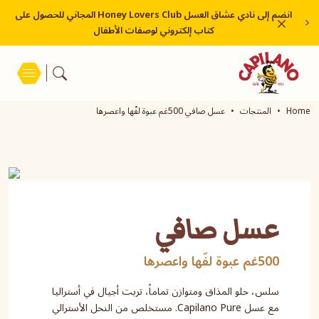
انضم إلى نادي عشاق العسل Honey Lovers Club المجاني للحصول على
كتاب إلكتروني لوصفات الأطفال
Home
المنتجات
عسل صافي 500غم عبوة لفّها واعصرها
عسل صافي
500غم عبوة لفّها واعصرها
سلس، حلو المذاق ومتوازن تماماً، تربت أجيال في أستراليا
مع عسل Capilano Pure. مستخلص من النحل الأسترالي