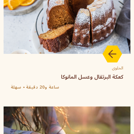
الحلوى
كعكة البرتقال وعسل المانوكا
ساعة و20 دقيقة
سهلة