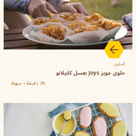
الحلوى
حلوى جويز Joys بعسل كابيلانو
35 دقيقة
سهلة