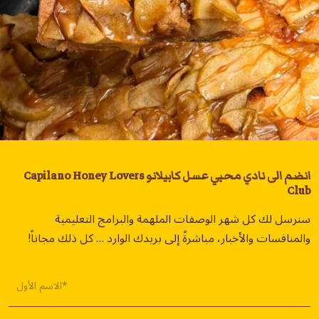
انضم الى نادي محبي عسل كابيلانو Capilano Honey Lovers
Club
سنرسل لك كل شهر الوصفات الملهمة والبرامج التعليمية
والمنافسات والأخبار، مباشرةً إلى بريدك الوارد … كل ذلك مجاناً!
الاسم الأول*